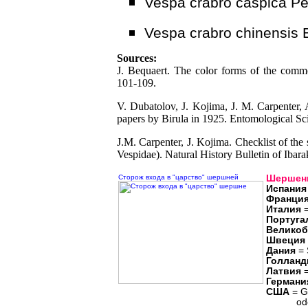
Vespa crabro caspica Pé
Vespa crabro chinensis B
Sources:
J. Bequaert. The color forms of the com
101-109.
V. Dubatolov, J. Kojima, J. M. Carpenter, 
papers by Birula in 1925. Entomological Sc
J.M. Carpenter, J. Kojima. Checklist of the
Vespidae). Natural History Bulletin of Ibara
Сторож входа в "царство" шершней
Шершень
Испания
Франци
Италия
=
Португа
Великоб
Швеция
Дания
=
Голланд
Латвия
=
Германи
США
= G
oder B