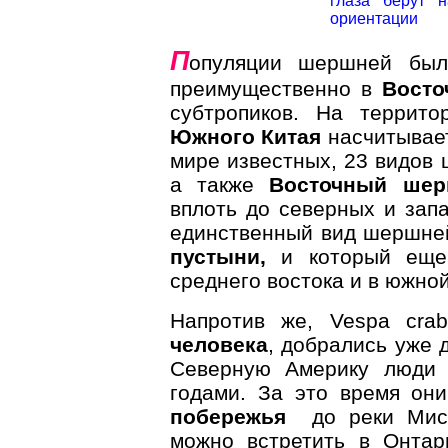
глаза берут 
ориентации
П
опуляции шершней был
преимущественно в
Восто
субтропиков. На террит
Южного Китая
насчитывае
мире известных, 23 видов
а также
Восточный шерш
вплоть до северных и зап
единственный вид шершне
пустыни,
и который еще
среднего востока и в южно
Напротив же, Vespa cra
человека
, добрались уже 
Северную Америку люди
годами. За это время он
побережья
до реки Мисс
можно встретить в Онтар