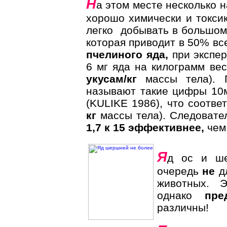
Н
а этом месте несколько 
хорошо химически и токсик
легко добывать в большом 
которая приводит в 50% все
пчелиного яда,
при экспер
6 мг яда на килограмм ве
укусам/кг
массы тела). 
называют такие цифры 10м
(KULIKE 1986), что соотве
кг
массы тела). Следовате
1,7 к 15 эффективнее,
чем
Я
д ос и ш
очередь
не
дл
животных. Э
однако
пре
различны!