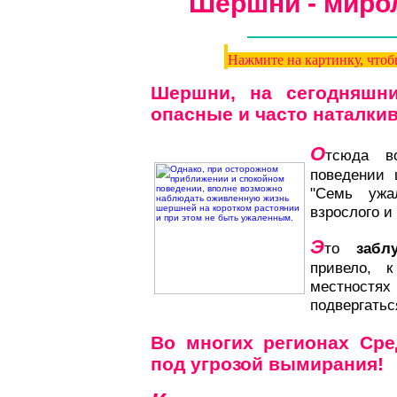
Шершни - миро
Нажмите на картинку, чтоб
Шершни, на сегодняшни
опасные и часто наталкив
О
тсюда в
поведении 
"Семь ужа
взрослого и 
Э
то
забл
привело, 
местностя
подвергать
Во многих регионах Ср
под угрозой вымирания!