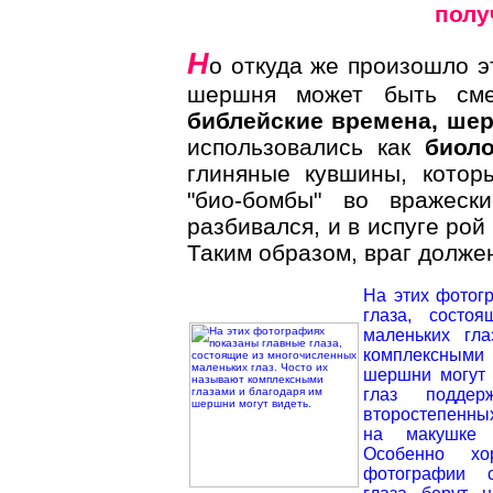
полу
Н
о откуда же произошло э
шершня может быть сме
библейские времена,
ше
использовались как
биол
глиняные кувшины, котор
"био-бомбы" во вражеск
разбивался, и в испуге рой
Таким образом, враг долже
На этих фотог
глаза, состо
маленьких гл
комплексными 
шершни могут 
глаз поддер
второстепенны
на макушке 
Особенно х
фотографии с