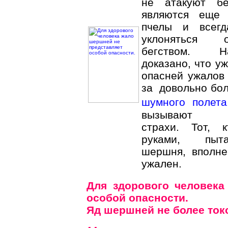
не атакуют бе
являются еще 
пчелы и всегд
уклоняться 
бегством. 
доказано, что 
опасней ужалов 
за довольно бо
шумного полета
вызывают не
страхи. Тот, 
руками, пыт
шершня, вполне
ужален.
Для здорового человека
особой опасности.
Яд шершней не более токс