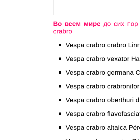
Во всем мире
до сих пор
crabro
Vespa crabro crabro Lin
Vespa crabro vexator Har
Vespa crabro germana Ch
Vespa crabro crabronifo
Vespa crabro oberthuri 
Vespa crabro flavofasci
Vespa crabro altaica Pé