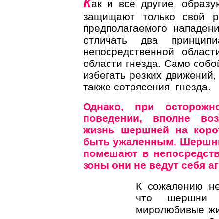
К
ак и все другие, образ
защищают только свой р
предполагаемого нападен
отличать два принцип
непосредственной област
области гнезда. Само собо
избегать резких движений,
также сотрясения гнезда
Однако, при осторож
поведении, вполне во
жизнь шершней на коро
быть ужаленным. Шершни
помешают в непосредстве
зоны они не ведут себя а
К сожалению не
что шершни 
миролюбивые жи