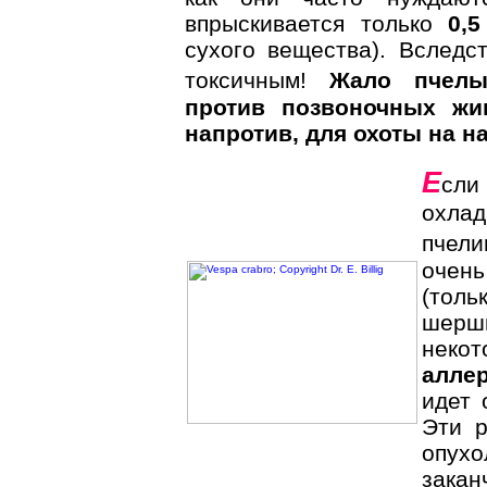
впрыскивается только
0,5
сухого вещества)
. Вследс
токсичным!
Жало
пчелы 
против позвоночных жи
напротив, для охоты на н
Е
сли
охла
пчели
очень
(толь
шерш
нек
алле
идет 
Эти р
опухо
закан