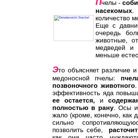
П
челы -
соби
насекомых
.
количество ме
Еще с давни
очередь бо
животные, о
медведей и
меньше естес
Э
то объясняет различие 
медоносной пчелы:
пчел
позвоночного животного
эффективность яда повышае
ее остается,
и
содержан
полностью в рану
. Осы и
жало (кроме, конечно, как 
сильно сопротивляющу
позволить себе,
расточи
как они часто нуждаю