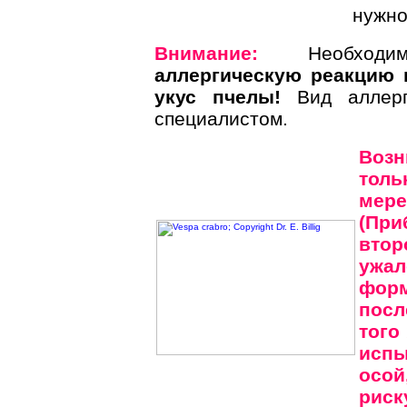
нужно
Внимание:
Необходимо
аллергическую реакцию н
укус пчелы!
Вид аллер
специалистом.
Воз
толь
ме
(При
втор
ужал
фор
посл
того
испы
осо
рис